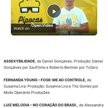
Play
Watch on
Video
[LISTA] OS 10 MELHORES FILMES ORIGINAIS
NETFLIX | #PipocasIndica
ASSEXYBILIDADE
, de Daniel Gonçalves. Produção: Daniel
Gonçalves por SeuFilme e Roberto Berliner por TvZero
FERNANDA YOUNG – FOGE-ME AO CONTROLE,
de
Susanna Lira. Produção: Susanna Lira e Tito Gomes por
Modo Operante Produções
LUIZ MELODIA – NO CORAÇÃO DO BRASI
L, de Alessandra