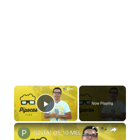
×
Now Playing
Play Video
×
[LISTA] OS 10 MELHORES FILMES ORIGINAIS NETFLIX | #PipocasIndica