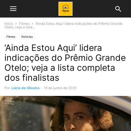
Início
Filmes
‘Ainda Estou Aqui’ lidera indicações do Prêmio Grande
Otelo; veja a lista...
Filmes
Noticias
‘Ainda Estou Aqui’ lidera
indicações do Prêmio Grande
Otelo; veja a lista completa
dos finalistas
Por
Lúcio de Oliveira
-
19 de junho de 2025