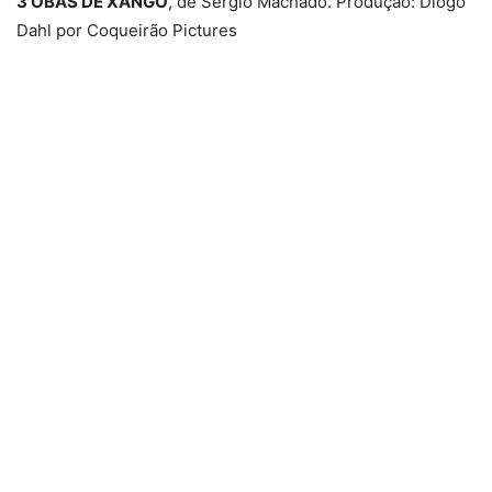
3 OBÁS DE XANGÔ
, de Sérgio Machado. Produção: Diogo
Dahl por Coqueirão Pictures