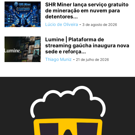
SHR Miner lança serviço gratuito
de mineração em nuvem para
detentores...
Lúcio de Oliveira
-
3 de agosto de 2026
Lumine | Plataforma de
streaming gaúcha inaugura nova
sede e reforça...
Thiago Muniz
-
21 de julho de 2026