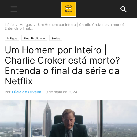
Início
Artigos
Um Homem por Inteiro | Charlie Croker está morto?
Entenda o final...
Artigos
Final Explicado
Séries
Um Homem por Inteiro |
Charlie Croker está morto?
Entenda o final da série da
Netflix
Por
Lúcio de Oliveira
-
9 de maio de 2024