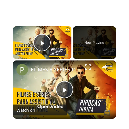
×
Now Playing
Play Video
×
FILMES E SÉRIES PARA ASSISTIR NO AMAZON PRIME VIDEO | #PipocasIndica 7
Play
Watch on
Video
FILMES E SÉRIES PARA ASSISTIR NO AMAZON