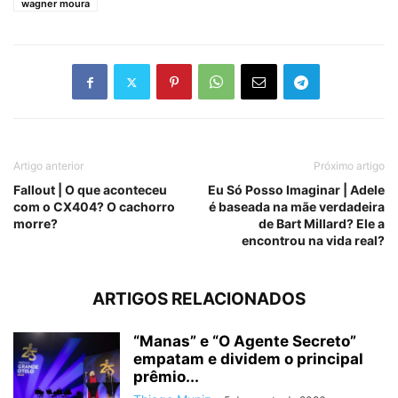
wagner moura
Artigo anterior
Próximo artigo
Fallout | O que aconteceu
Eu Só Posso Imaginar | Adele
com o CX404? O cachorro
é baseada na mãe verdadeira
morre?
de Bart Millard? Ele a
encontrou na vida real?
ARTIGOS RELACIONADOS
“Manas” e “O Agente Secreto”
empatam e dividem o principal
prêmio...