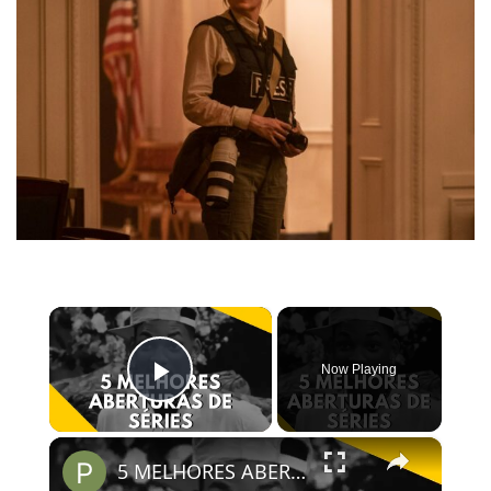
×
Now Playing
Play Video
×
5 MELHORES ABERTURAS DE SÉRIES | Pipocas Tv #13