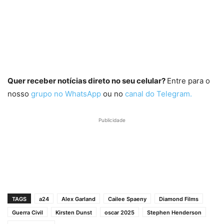
Quer receber notícias direto no seu celular?
Entre para o
nosso
grupo no WhatsApp
ou no
canal do Telegram.
Publicidade
TAGS
a24
Alex Garland
Cailee Spaeny
Diamond Films
Guerra Civil
Kirsten Dunst
oscar 2025
Stephen Henderson