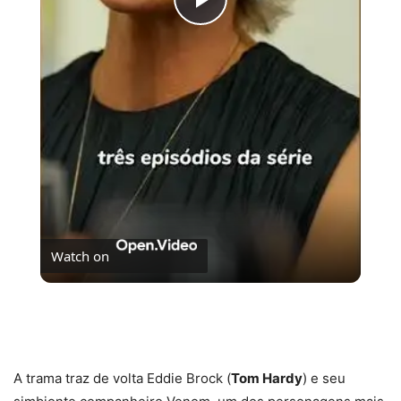
Play
Video
Watch on
Procurando uma série para assistir este fim de
semana? Pega essa dica!
A trama traz de volta Eddie Brock (
Tom Hardy
) e seu