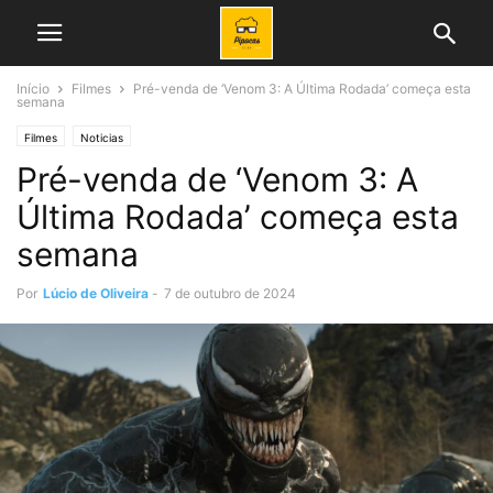
Início
Filmes
Pré-venda de ‘Venom 3: A Última Rodada’ começa esta
semana
Filmes
Noticias
Pré-venda de ‘Venom 3: A
Última Rodada’ começa esta
semana
Por
Lúcio de Oliveira
-
7 de outubro de 2024