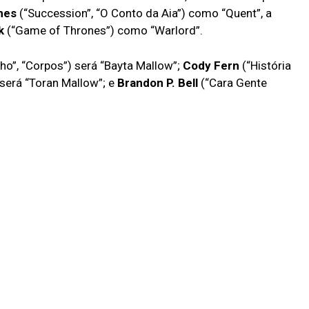
nes
(“Succession”, “O Conto da Aia”) como “Quent”, a
k
(“Game of Thrones”) como “Warlord”.
o”, “Corpos”) será “Bayta Mallow”;
Cody Fern
(“História
será “Toran Mallow”; e
Brandon P. Bell
(“Cara Gente