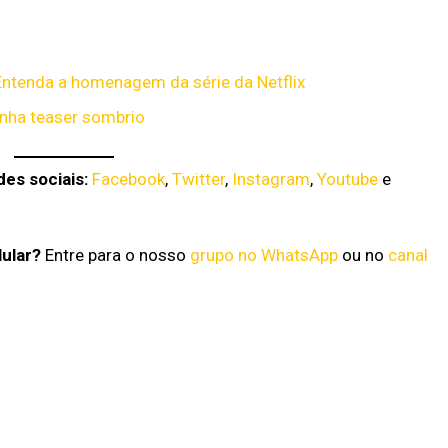
 Entenda a homenagem da série da Netflix
anha teaser sombrio
es sociais:
Facebook
,
Twitter
,
Instagram
,
Youtube
e
lular?
Entre para o nosso
grupo no WhatsApp
ou no
canal