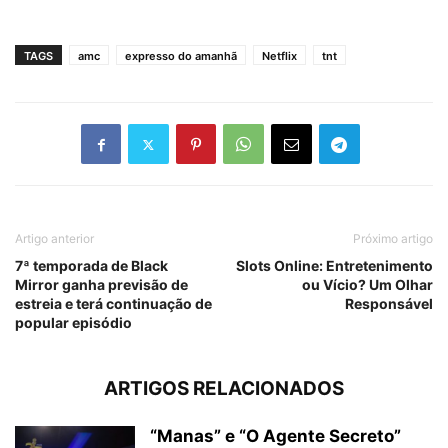
TAGS
amc
expresso do amanhã
Netflix
tnt
Artigo anterior
Próximo artigo
7ª temporada de Black
Slots Online: Entretenimento
Mirror ganha previsão de
ou Vício? Um Olhar
estreia e terá continuação de
Responsável
popular episódio
ARTIGOS RELACIONADOS
“Manas” e “O Agente Secreto”