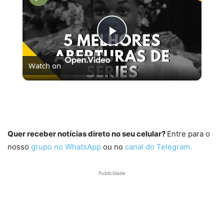
Play
Watch on
Video
5 MELHORES ABERTURAS DE SÉRIES | Pipocas Tv
#13
Quer receber notícias direto no seu celular?
Entre para o
nosso
grupo no WhatsApp
ou no
canal do Telegram.
Publicidade