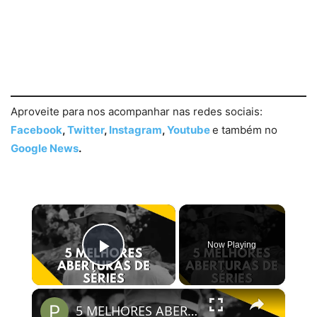
Aproveite para nos acompanhar nas redes sociais:
Facebook
,
Twitter
,
Instagram
,
Youtube
e também no
Google News
.
×
Now Playing
Play Video
×
5 MELHORES ABERTURAS DE SÉRIES | Pipocas Tv #13