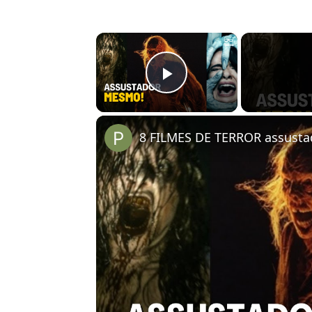
×
Play Video
8 FILMES DE TERROR assusta