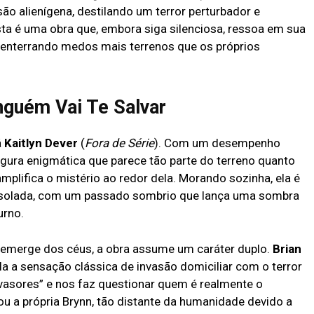
asão alienígena, destilando um terror perturbador e
sta é uma obra que, embora siga silenciosa, ressoa em sua
esenterrando medos mais terrenos que os próprios
nguém Vai Te Salvar
á
Kaitlyn Dever
(
Fora de Série
). Com um desempenho
figura enigmática que parece tão parte do terreno quanto
mplifica o mistério ao redor dela. Morando sozinha, ela é
 isolada, com um passado sombrio que lança uma sombra
urno.
na emerge dos céus, a obra assume um caráter duplo.
Brian
la a sensação clássica de invasão domiciliar com o terror
“invasores” e nos faz questionar quem é realmente o
 ou a própria Brynn, tão distante da humanidade devido a