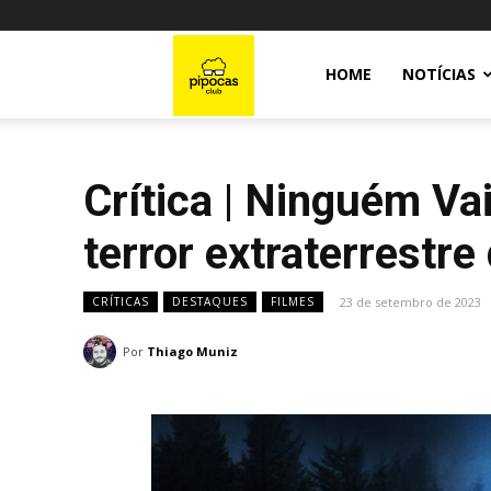
Pipocas
HOME
NOTÍCIAS
Club
Crítica | Ninguém Va
terror extraterrestre
23 de setembro de 2023
CRÍTICAS
DESTAQUES
FILMES
Por
Thiago Muniz