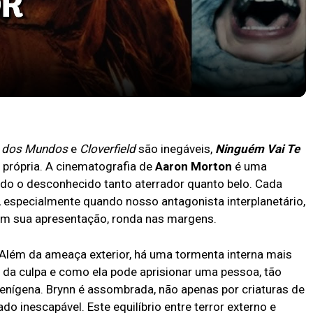
Video
MO para você ASSISTIR HOJE
 dos Mundos
e
Cloverfield
são inegáveis,
Ninguém Vai Te
própria. A cinematografia de
Aaron Morton
é uma
ndo o desconhecido tanto aterrador quanto belo. Cada
o, especialmente quando nosso antagonista interplanetário,
em sua apresentação, ronda nas margens.
. Além da ameaça exterior, há uma tormenta interna mais
 da culpa e como ela pode aprisionar uma pessoa, tão
ienígena. Brynn é assombrada, não apenas por criaturas de
 inescapável. Este equilíbrio entre terror externo e