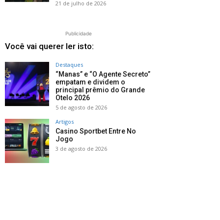
21 de julho de 2026
Publicidade
Você vai querer ler isto:
Destaques
“Manas” e “O Agente Secreto”
empatam e dividem o
principal prêmio do Grande
Otelo 2026
5 de agosto de 2026
Artigos
Casino Sportbet Entre No
Jogo
3 de agosto de 2026