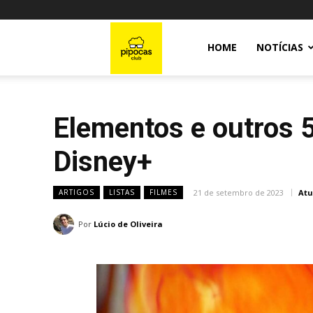
Pipocas
HOME
NOTÍCIAS
Club
Elementos e outros 5
Disney+
21 de setembro de 2023
Atu
ARTIGOS
LISTAS
FILMES
Por
Lúcio de Oliveira