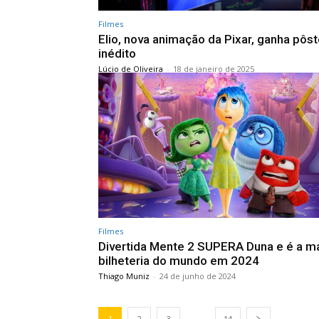
Filmes
Elio, nova animação da Pixar, ganha pôst
inédito
Lúcio de Oliveira
-
18 de janeiro de 2025
Filmes
Divertida Mente 2 SUPERA Duna e é a m
bilheteria do mundo em 2024
Thiago Muniz
-
24 de junho de 2024
...
1
2
3
14