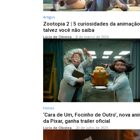
Artigos
Zootopia 2 | 5 curiosidades da animaçã
talvez você não saiba
Lúcio de Oliveira
-
8 de março de 2026
Filmes
‘Cara de Um, Focinho de Outro’, nova an
da Pixar, ganha trailer oficial
Lúcio de Oliveira
-
20 de julho de 2025