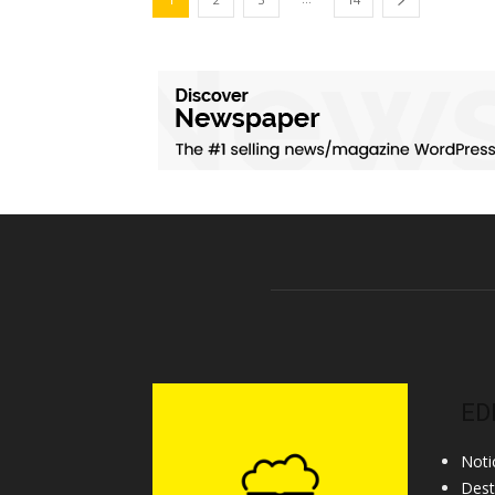
ED
Noti
Des