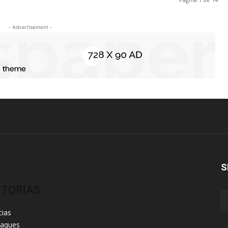
- Advertisement -
S
ITORIAS
cias
taques