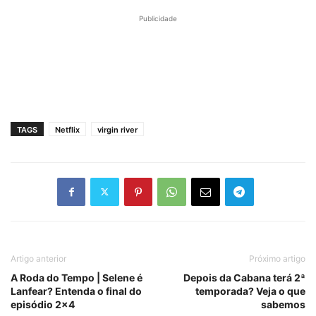
Publicidade
TAGS
Netflix
virgin river
Artigo anterior
Próximo artigo
A Roda do Tempo | Selene é
Depois da Cabana terá 2ª
Lanfear? Entenda o final do
temporada? Veja o que
episódio 2×4
sabemos