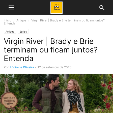
Início
Artigos
Virgin River | Brady e Brie terminam ou ficam juntos?
Entenda
Artigos
Séries
Virgin River | Brady e Brie
terminam ou ficam juntos?
Entenda
Por
Lúcio de Oliveira
-
12 de setembro de 2023