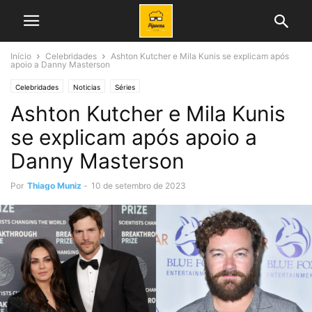
Início
Celebridades
Ashton Kutcher e Mila Kunis se explicam após
apoio a Danny Masterson
Celebridades
Noticias
Séries
Ashton Kutcher e Mila Kunis
se explicam após apoio a
Danny Masterson
Por
Thiago Muniz
-
10 de setembro de 2023