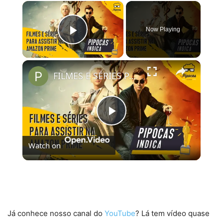
×
Now Playing
Play Video
×
FILMES E SÉRIES PARA ASSISTIR NO AMAZON PRIME VIDEO | #PipocasIndica 7
Play
Watch on
Video
FILMES E SÉRIES PARA ASSISTIR NO AMAZON
PRIME VIDEO | #PipocasIndica 7
Já conhece nosso canal do
YouTube
? Lá tem vídeo quase