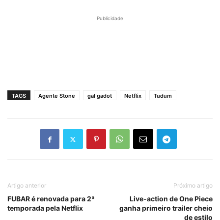
Publicidade
TAGS
Agente Stone
gal gadot
Netflix
Tudum
Artigo anterior
Próximo artigo
FUBAR é renovada para 2ª
Live-action de One Piece
temporada pela Netflix
ganha primeiro trailer cheio
de estilo