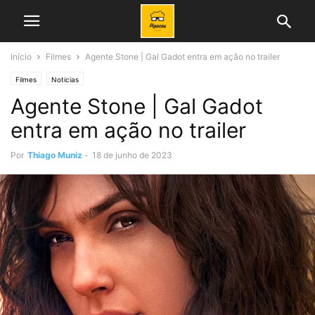
Início
Filmes
Agente Stone | Gal Gadot entra em ação no trailer
Filmes
Noticias
Agente Stone | Gal Gadot
entra em ação no trailer
Por
Thiago Muniz
-
18 de junho de 2023