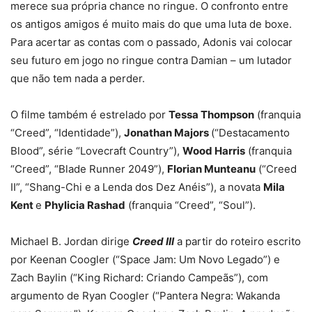
merece sua própria chance no ringue. O confronto entre
os antigos amigos é muito mais do que uma luta de boxe.
Para acertar as contas com o passado, Adonis vai colocar
seu futuro em jogo no ringue contra Damian – um lutador
que não tem nada a perder.
O filme também é estrelado por
Tessa Thompson
(franquia
“Creed”, “Identidade”),
Jonathan Majors
(“Destacamento
Blood”, série “Lovecraft Country”),
Wood Harris
(franquia
“Creed”, “Blade Runner 2049”),
Florian Munteanu
(“Creed
II”, “Shang-Chi e a Lenda dos Dez Anéis”), a novata
Mila
Kent
e
Phylicia Rashad
(franquia “Creed”, “Soul”).
Michael B. Jordan dirige
Creed III
a partir do roteiro escrito
por Keenan Coogler (“Space Jam: Um Novo Legado”) e
Zach Baylin (“King Richard: Criando Campeãs”), com
argumento de Ryan Coogler (“Pantera Negra: Wakanda