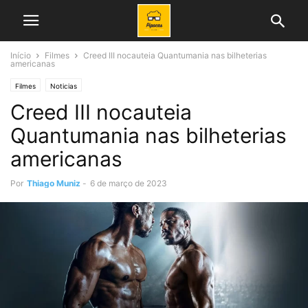
Início
Filmes
Creed III nocauteia Quantumania nas bilheterias
americanas
Filmes
Noticias
Creed III nocauteia
Quantumania nas bilheterias
americanas
Por
Thiago Muniz
-
6 de março de 2023