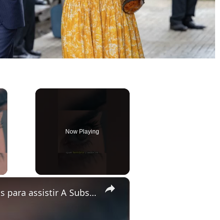
×
Now Playing
ay Video
×
5 motivos para assistir A Substância