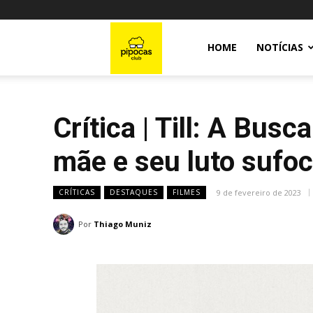
Pipocas
HOME
NOTÍCIAS
Club
Crítica | Till: A Bus
mãe e seu luto sufo
9 de fevereiro de 2023
CRÍTICAS
DESTAQUES
FILMES
Por
Thiago Muniz