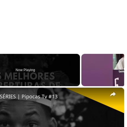
Now Playing
×
ÉRIES | Pipocas Tv #13