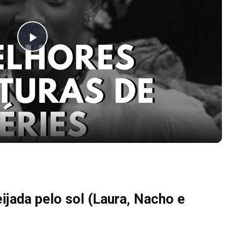
Play
Video
pocas Tv #13
ijada pelo sol (Laura, Nacho e