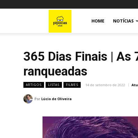
Pipocas
HOME
NOTÍCIAS
Club
365 Dias Finais | As
ranqueadas
14 de setembro de 2022
Atu
ARTIGOS
LISTAS
FILMES
Por
Lúcio de Oliveira