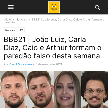
Início
Noticias
BBB21 | João Luiz, Carla Diaz, Caio e Arthur formam o
paredão...
Noticias
TV
BBB21 | João Luiz, Carla
Diaz, Caio e Arthur formam o
paredão falso desta semana
Por
Carol Gonçalves
-
8 de março de 2021