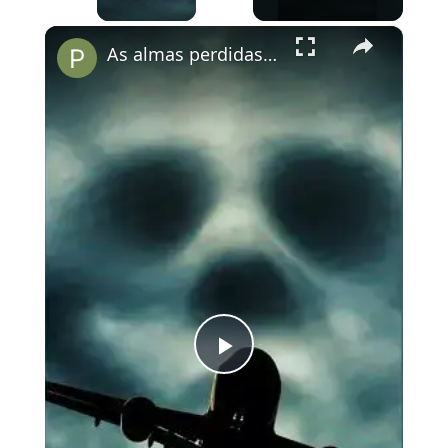
×
As almas perdidas do Voo 401
Play
Video