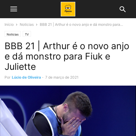
Início
Noticias
BBB 21 | Arthur é o novo anjo e dá monstro para...
Noticias
TV
BBB 21 | Arthur é o novo anjo
e dá monstro para Fiuk e
Juliette
Por
Lúcio de Oliveira
-
7 de março de 2021