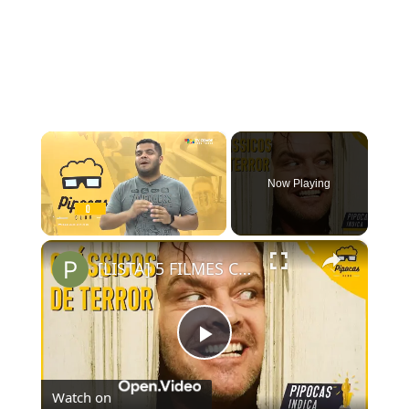
×
Now Playing
×
Unmute
[LISTA] 5 FILMES CLÁSSICOS DE TERROR OBRIGATÓRIOS PRA TODO CINÉFILO
Play
Watch on