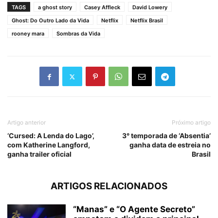
TAGS
a ghost story
Casey Affleck
David Lowery
Ghost: Do Outro Lado da Vida
Netflix
Netflix Brasil
rooney mara
Sombras da Vida
Artigo anterior
Próximo artigo
‘Cursed: A Lenda do Lago’,
3° temporada de ‘Absentia’
com Katherine Langford,
ganha data de estreia no
ganha trailer oficial
Brasil
ARTIGOS RELACIONADOS
“Manas” e “O Agente Secreto”