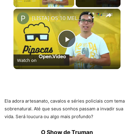
×
[LISTA] OS 10 MELHORES FILMES ORIGINAIS NETFLIX | #PipocasIndica
Play
Watch on
Video
[LISTA] OS 10 MELHORES FILMES ORIGINAIS
NETFLIX | #PipocasIndica
Ela adora artesanato, cavalos e séries policiais com tema
sobrenatural. Até que seus sonhos passam a invadir sua
vida. Será loucura ou algo mais profundo?
O Show de Truman