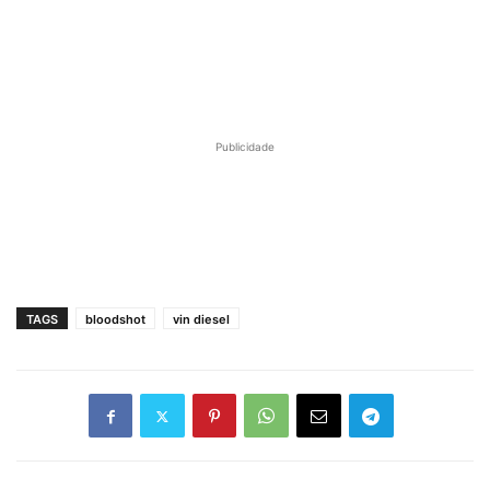
Publicidade
TAGS
bloodshot
vin diesel