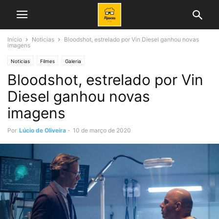
Início
Noticias
Bloodshot, estrelado por Vin Diesel ganhou novas
imagens
Noticias
Filmes
Galeria
Bloodshot, estrelado por Vin
Diesel ganhou novas
imagens
Por
Lúcio de Oliveira
-
10 de março de 2020