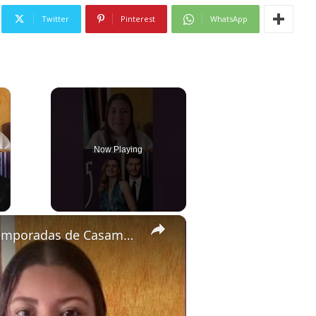
Twitter
Pinterest
WhatsApp
×
Now Playing
ay Video
×
Novas temporadas de Casamento às Cegas já está disponível