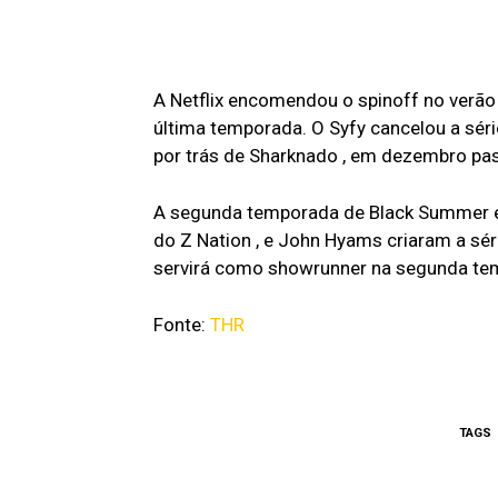
A Netflix encomendou o spinoff no verão
última temporada. O Syfy cancelou a sér
por trás de Sharknado , em dezembro pa
A segunda temporada de Black Summer é u
do Z Nation , e John Hyams criaram a s
servirá como showrunner na segunda te
Fonte:
THR
TAGS