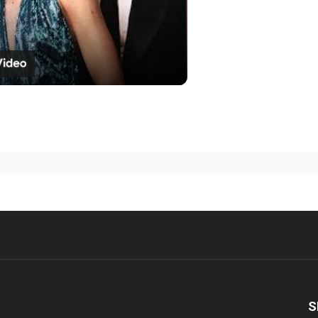
e Casamento às Cegas já está
S