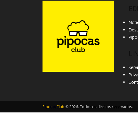
ED
Noti
Des
Pipo
LI
Serv
Priv
Cont
PipocasClub
© 2026. Todos os direitos reservados.