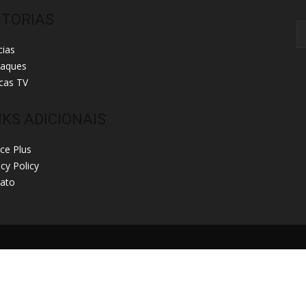
ITORIAS
cias
taques
cas TV
NKS ADICIONAIS
ice Plus
acy Policy
ato