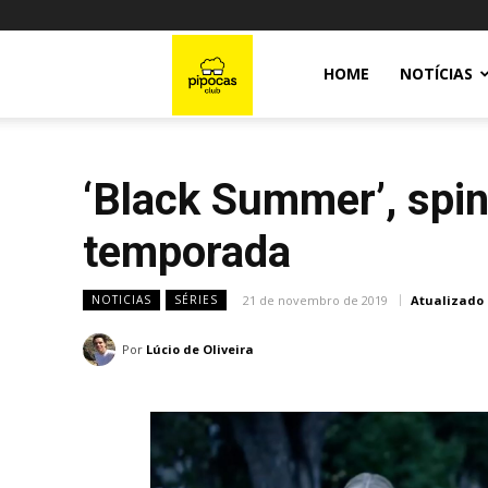
Pipocas
HOME
NOTÍCIAS
Club
‘Black Summer’, spin-
temporada
21 de novembro de 2019
Atualizado
NOTICIAS
SÉRIES
Por
Lúcio de Oliveira