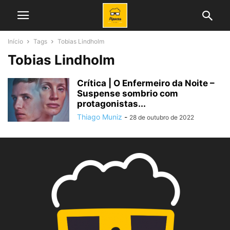
Início
Tags
Tobias Lindholm
Tobias Lindholm
Crítica | O Enfermeiro da Noite –
Suspense sombrio com
protagonistas...
Thiago Muniz
-
28 de outubro de 2022