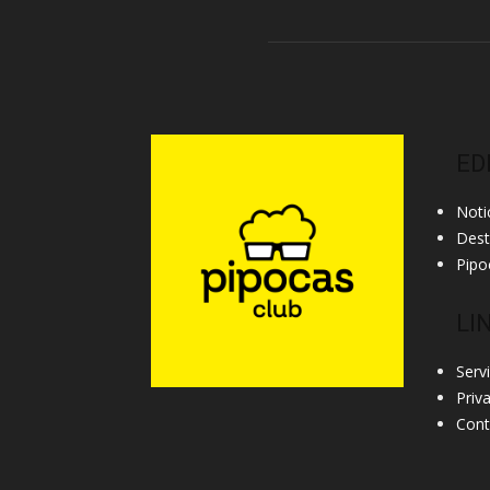
ED
Noti
Des
Pipo
LI
Serv
Priv
Cont