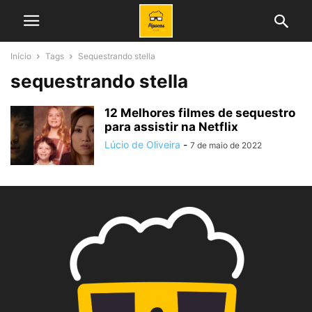
Início
Tags
Sequestrando stella
sequestrando stella
12 Melhores filmes de sequestro
para assistir na Netflix
Lúcio de Oliveira
-
7 de maio de 2022