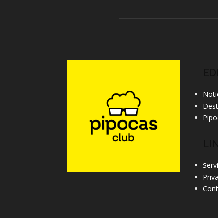
ED
Noti
Des
Pipo
LI
Serv
Priv
Cont