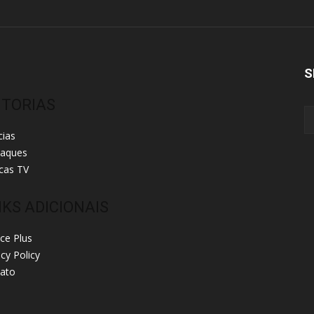
S
ITORIAS
cias
taques
cas TV
NKS ADICIONAIS
ice Plus
acy Policy
ato