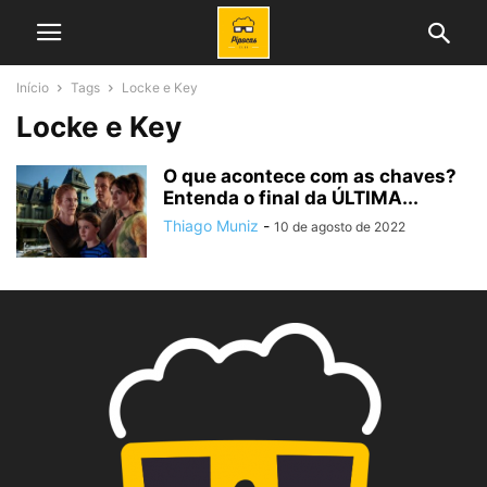
Início
Tags
Locke e Key
Locke e Key
O que acontece com as chaves?
Entenda o final da ÚLTIMA...
Thiago Muniz
-
10 de agosto de 2022