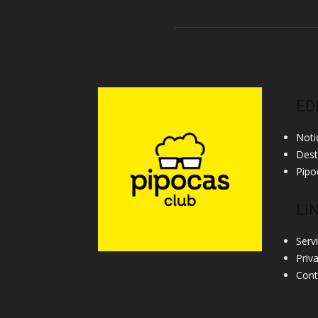
ED
Noti
Des
Pipo
LI
Serv
Priv
Cont