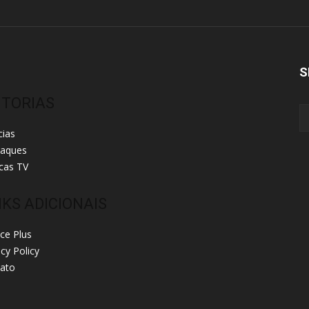
S
ITORIAS
cias
taques
cas TV
NKS ADICIONAIS
ice Plus
acy Policy
ato