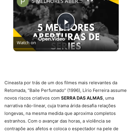
5 MELHORES ABERTURAS DE SÉRIES | Pipocas Tv #13
Play
Watch on
Video
5 MELHORES ABERTURAS DE SÉRIES | Pipocas Tv
#13
Cineasta por trás de um dos filmes mais relevantes da
Retomada, “Baile Perfumado” (1996), Lírio Ferreira assume
novos riscos criativos com
SERRA DAS ALMAS
, uma
narrativa não-linear, cuja trama árida desafia relações
longevas, na mesma medida que aproxima completos
estranhos. Com o avançar das horas, a violência se
contrapõe aos afetos e coloca o espectador na pele de