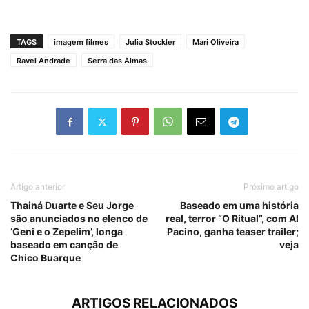
TAGS
imagem filmes
Julia Stockler
Mari Oliveira
Ravel Andrade
Serra das Almas
Artigo anterior
Próximo artigo
Thainá Duarte e Seu Jorge
Baseado em uma história
são anunciados no elenco de
real, terror “O Ritual”, com Al
‘Geni e o Zepelim’, longa
Pacino, ganha teaser trailer;
baseado em canção de
veja
Chico Buarque
ARTIGOS RELACIONADOS