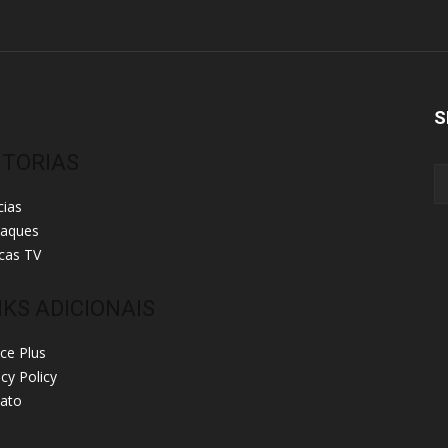
S
ITORIAS
cias
taques
cas TV
NKS ADICIONAIS
ice Plus
acy Policy
ato