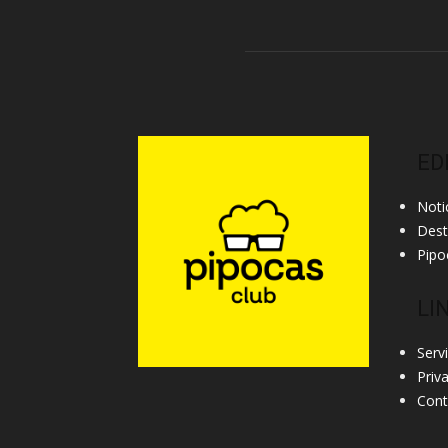
ED
Noti
Des
Pipo
LI
Serv
Priv
Cont