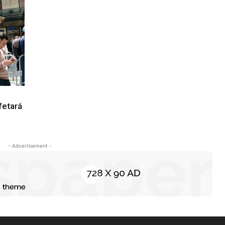
fetará
- Advertisement -