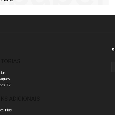
S
ITORIAS
cias
taques
cas TV
NKS ADICIONAIS
ice Plus