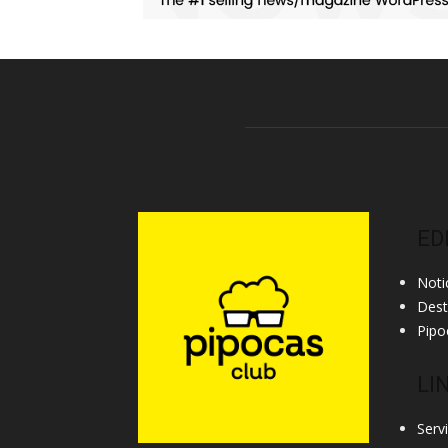
ED
Noti
Des
Pipo
LI
Serv