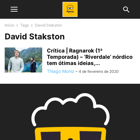
Início
Tags
David Stakston
David Stakston
Crítica | Ragnarok (1ª
Temporada) – ‘Riverdale’ nórdico
tem ótimas ideias,...
Thiago Muniz
-
4 de fevereiro de 2020