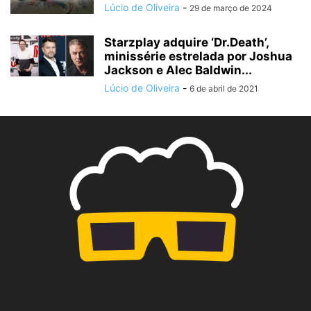
Lúcio de Oliveira
-
29 de março de 2024
Starzplay adquire ‘Dr.Death’,
minissérie estrelada por Joshua
Jackson e Alec Baldwin...
Lúcio de Oliveira
-
6 de abril de 2021