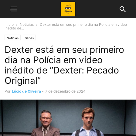
Início
Noticias
Dexter está em seu primeiro dia na Polícia em vídeo
inédito de...
Noticias
Séries
Dexter está em seu primeiro
dia na Polícia em vídeo
inédito de “Dexter: Pecado
Original”
Por
Lúcio de Oliveira
-
7 de dezembro de 2024