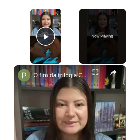
×
Now Playing
Play Video
×
O fim da trilogia Culpados no Prime Vídeo