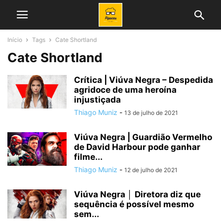
Início
Tags
Cate Shortland
Cate Shortland
Crítica | Viúva Negra – Despedida
agridoce de uma heroína
injustiçada
Thiago Muniz
-
13 de julho de 2021
Viúva Negra | Guardião Vermelho
de David Harbour pode ganhar
filme...
Thiago Muniz
-
12 de julho de 2021
Viúva Negra │ Diretora diz que
sequência é possível mesmo
sem...