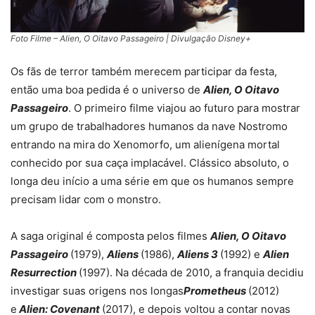
Foto Filme – Alien, O Oitavo Passageiro | Divulgação Disney+
Os fãs de terror também merecem participar da festa,
então uma boa pedida é o universo de
Alien, O Oitavo
Passageiro
. O primeiro filme viajou ao futuro para mostrar
um grupo de trabalhadores humanos da nave Nostromo
entrando na mira do Xenomorfo, um alienígena mortal
conhecido por sua caça implacável. Clássico absoluto, o
longa deu início a uma série em que os humanos sempre
precisam lidar com o monstro.
A saga original é composta pelos filmes
Alien, O Oitavo
Passageiro
(1979),
Aliens
(1986),
Aliens 3
(1992) e
Alien
Resurrection
(1997). Na década de 2010, a franquia decidiu
investigar suas origens nos longas
Prometheus
(2012)
e
Alien: Covenant
(2017), e depois voltou a contar novas