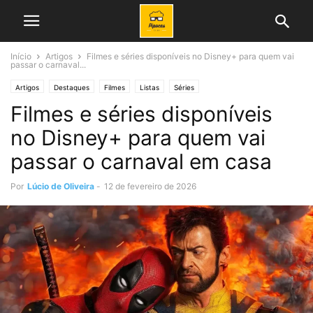
Início
Artigos
Filmes e séries disponíveis no Disney+ para quem vai
passar o carnaval...
Artigos
Destaques
Filmes
Listas
Séries
Filmes e séries disponíveis
no Disney+ para quem vai
passar o carnaval em casa
Por
Lúcio de Oliveira
-
12 de fevereiro de 2026