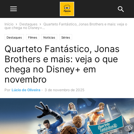
Início
Destaques
Quarteto Fantástico, Jonas Brothers e mais: veja o
que chega no Disney+...
Destaques
Filmes
Noticias
Séries
Quarteto Fantástico, Jonas
Brothers e mais: veja o que
chega no Disney+ em
novembro
Por
Lúcio de Oliveira
-
3 de novembro de 2025