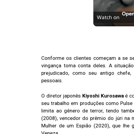
Watch on
Peter Pan: Pesad
disponível no Pr
Conforme os clientes começam a se sen
vingança toma conta deles. A situaçã
prejudicado, como seu antigo chefe,
pessoais.
O diretor japonês
Kiyoshi Kurosawa
é co
seu trabalho em produções como Pulse 
limita ao gênero de terror, tendo ta
(2008), vencedor do prêmio do júri na 
Mulher de um Espião (2020), que lhe g
Veneza.