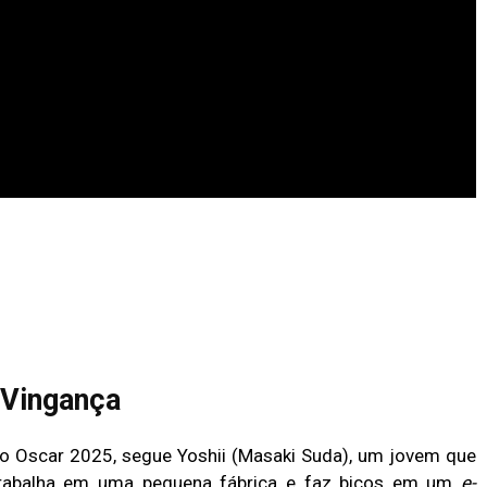
 Vingança
 o Oscar 2025,
segue Yoshii (Masaki Suda), um jovem que
 trabalha em uma pequena fábrica e faz bicos em um
e-