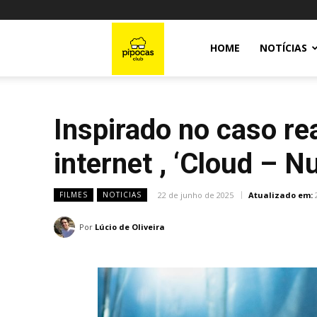
Pipocas
HOME
NOTÍCIAS
Club
Inspirado no caso re
internet , ‘Cloud – N
22 de junho de 2025
Atualizado em:
FILMES
NOTICIAS
Por
Lúcio de Oliveira