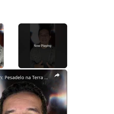
×
Now Playing
ay Video
×
Peter Pan: Pesadelo na Terra do Nunca está disponível no Prime Video.