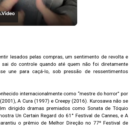
elo na Terra do Nunca está
ime Video.
tir lesados pelas compras, um sentimento de revolta e
o sai do controle quando até quem não foi diretamente
 se une para caçá-lo, sob pressão de ressentimentos
nhecido internacionalmente como “mestre do horror” por
(2001), A Cura (1997) e Creepy (2016). Kurosawa não se
mbém dirigido dramas premiados como Sonata de Tóquio
mostra Un Certain Regard do 61° Festival de Cannes, e A
arantiu o prêmio de Melhor Direção no 77º Festival de