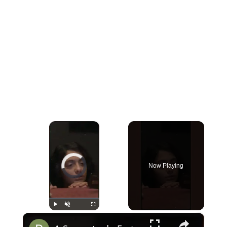
×
Video Player is loading.
Now Playing
×
Play
Unmute
Fullscreen