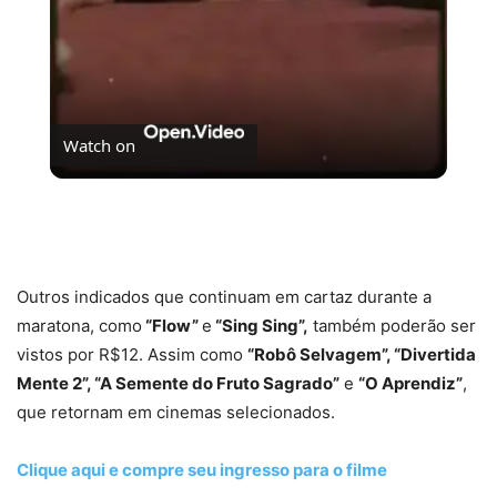
Watch on
A Semente do Fruto Sagrado: o representante da
Alemanha no Oscar
Outros indicados que continuam em cartaz durante a
maratona, como
“Flow”
e
“Sing Sing”,
também poderão ser
vistos por R$12. Assim como
“Robô Selvagem”, “Divertida
Mente 2”, “A Semente do Fruto Sagrado”
e
“O Aprendiz”
,
que retornam em cinemas selecionados.
Clique aqui e compre seu ingresso para o filme