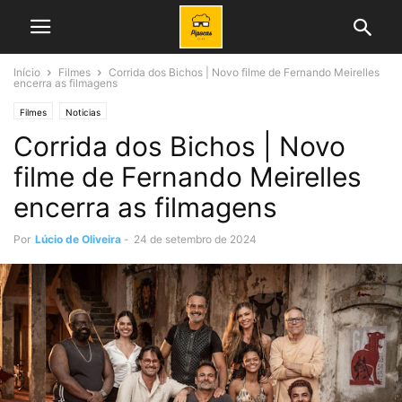
Início
Filmes
Corrida dos Bichos | Novo filme de Fernando Meirelles
encerra as filmagens
Filmes
Noticias
Corrida dos Bichos | Novo
filme de Fernando Meirelles
encerra as filmagens
Por
Lúcio de Oliveira
-
24 de setembro de 2024