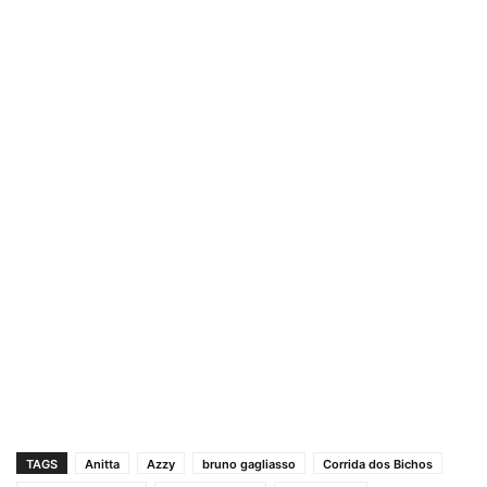
TAGS
Anitta
Azzy
bruno gagliasso
Corrida dos Bichos