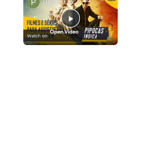
FILMES E SÉRIES PARA ASSISTIR NO AMAZON PRIME VIDEO | #PipocasIndica 7
Play
Watch on
Video
FILMES E SÉRIES PARA ASSISTIR NO
AMAZON PRIME VIDEO | #PipocasIndica 7