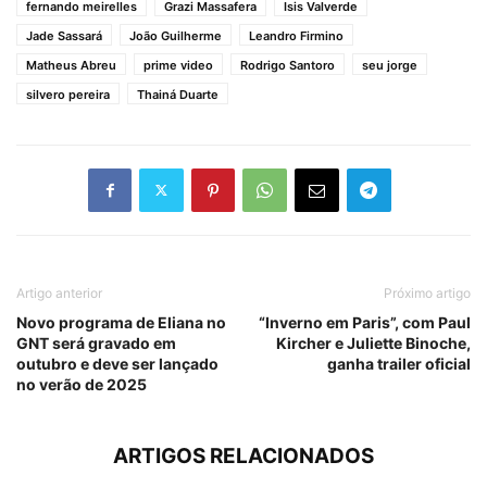
fernando meirelles
Grazi Massafera
Isis Valverde
Jade Sassará
João Guilherme
Leandro Firmino
Matheus Abreu
prime video
Rodrigo Santoro
seu jorge
silvero pereira
Thainá Duarte
Artigo anterior
Próximo artigo
Novo programa de Eliana no
“Inverno em Paris”, com Paul
GNT será gravado em
Kircher e Juliette Binoche,
outubro e deve ser lançado
ganha trailer oficial
no verão de 2025
ARTIGOS RELACIONADOS