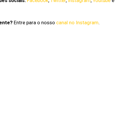
es sociais:
Facebook
,
Twitter
,
Instagram
,
Youtube
e
gente?
Entre para o nosso
canal no Instagram
.