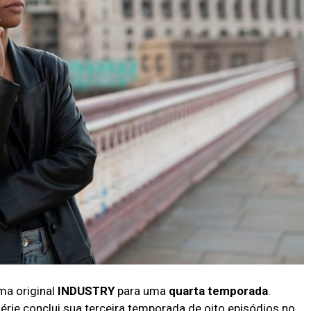
ma original
INDUSTRY
para uma
quarta temporada
.
érie conclui sua terceira temporada de oito episódios no