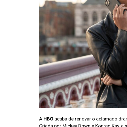
A
HBO
acaba de
renovar o aclamado dra
Criada por Mickey Down e Konrad Kay, a s