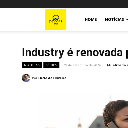
Pipocas
HOME
NOTÍCIAS
Club
Industry é renovada
19 de setembro de 2024
Atualizado 
NOTICIAS
SÉRIES
Por
Lúcio de Oliveira