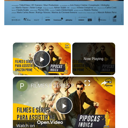
×
Now Playing
Play Video
×
FILMES E SÉRIES PARA ASSISTIR NO AMAZON PRIME VIDEO | #PipocasIndica 7
Play
Watch on