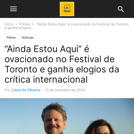
Início
Filmes
“Ainda Estou Aqui” é ovacionado no Festival de Toronto
e ganha elogios...
Filmes
Noticias
“Ainda Estou Aqui” é
ovacionado no Festival de
Toronto e ganha elogios da
crítica internacional
Por
Lúcio de Oliveira
-
13 de setembro de 2024