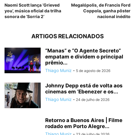
Naomi Scott lança ‘Grieved
Megalópolis, de Francis Ford
you’, música oficial da trilha
Coppola, ganha pôster
sonora de ‘Sorria 2’
nacional inédito
ARTIGOS RELACIONADOS
“Manas” e “O Agente Secreto”
empatam e dividem o principal
prêmio...
Thiago Muniz
-
5 de agosto de 2026
Johnny Depp está de volta aos
cinemas em ‘Ebenezer e os...
Thiago Muniz
-
24 de julho de 2026
Retorno a Buenos Aires | Filme
rodado em Porto Alegre...
Thiago Muniz
-
23 de julho de 2026