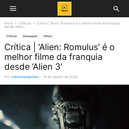
Início
Críticas
Crítica | ‘Alien: Romulus’ é o melhor filme da franquia
desde ‘Alien...
Críticas
Destaques
Filmes
Crítica | ‘Alien: Romulus’ é o
melhor filme da franquia
desde ‘Alien 3’
Por
robertosegundo
-
14 de agosto de 2024