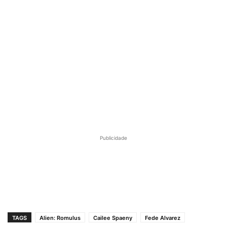
Publicidade
TAGS
Alien: Romulus
Cailee Spaeny
Fede Alvarez