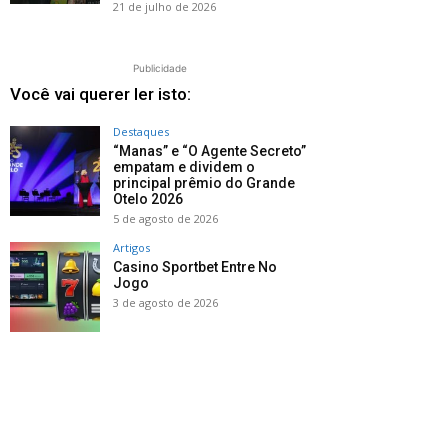
21 de julho de 2026
Publicidade
Você vai querer ler isto:
Destaques
“Manas” e “O Agente Secreto”
empatam e dividem o
principal prêmio do Grande
Otelo 2026
5 de agosto de 2026
Artigos
Casino Sportbet Entre No
Jogo
3 de agosto de 2026