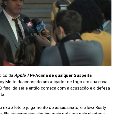
ídico da
Apple TV+
Acima de qualquer Suspeita
my Molto descobrindo um atiçador de fogo em sua casa
 O final da série então começa com a acusação e a defesa
ta.
 não afete o julgamento do assassinato, ele leva Rusty
s. Ele presume que alguém mais próximo dele plantou a