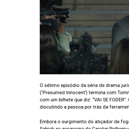
O sétimo episódio da série de drama jur
(‘Presumed Innocent’) termina com Tom
com um bilhete que diz: “VAI SE FODER”.
discutindo a pessoa por trás da ferramen
Embora o surgimento do atiçador de fogo
Sabich ao assassino de Carolyn Polhemu