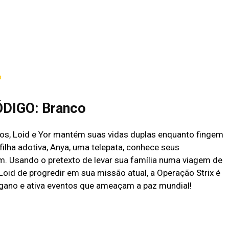
OOTAGE QUE VOCÊ PRECISA ASSISTIR
o
ÓDIGO: Branco
ntos, Loid e Yor mantém suas vidas duplas enquanto fingem
 filha adotiva, Anya, uma telepata, conhece seus
. Usando o pretexto de levar sua família numa viagem de
 Loid de progredir em sua missão atual, a Operação Strix é
ngano e ativa eventos que ameaçam a paz mundial!