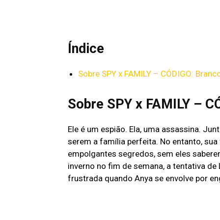
[LISTA] 5 FILMES DE TERROR FOUND F
Índice
Sobre SPY x FAMILY – CÓDIGO: Branc
Sobre SPY x FAMILY – C
Ele é um espião. Ela, uma assassina. Ju
serem a família perfeita. No entanto, sua
empolgantes segredos, sem eles saberem
inverno no fim de semana, a tentativa de
frustrada quando Anya se envolve por e