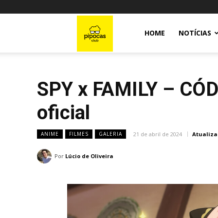
Pipocas
HOME
NOTÍCIAS
Club
SPY x FAMILY – CÓDI
oficial
21 de abril de 2024
Atualiza
ANIME
FILMES
GALERIA
Por
Lúcio de Oliveira