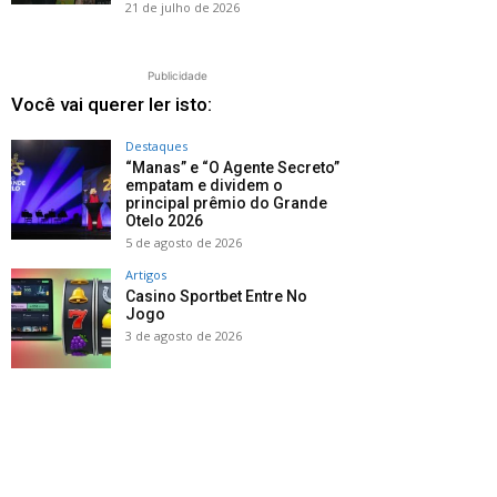
21 de julho de 2026
Publicidade
Você vai querer ler isto:
Destaques
“Manas” e “O Agente Secreto”
empatam e dividem o
principal prêmio do Grande
Otelo 2026
5 de agosto de 2026
Artigos
Casino Sportbet Entre No
Jogo
3 de agosto de 2026