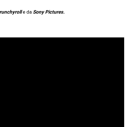
runchyroll
e da
Sony Pictures.