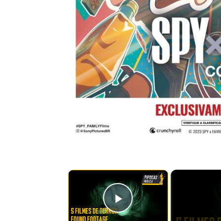
×
Play Video