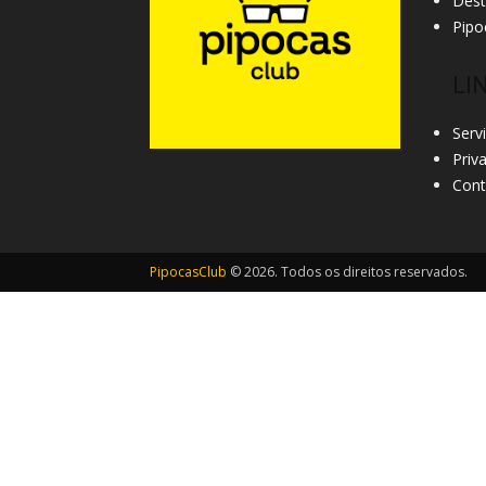
Des
Pipo
LI
Serv
Priv
Cont
PipocasClub
© 2026. Todos os direitos reservados.