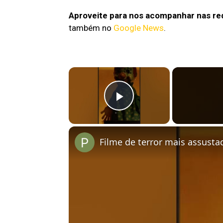
Aproveite para nos acompanhar nas red
também no
Google News
.
×
Play Video
Filme de terror mais assusta