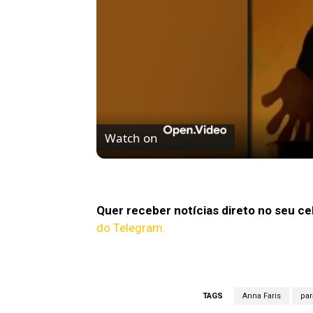
Watch on
Filme de terror mais assustador de 202
Quer receber notícias direto no seu ce
do Telegram.
TAGS
Anna Faris
pa