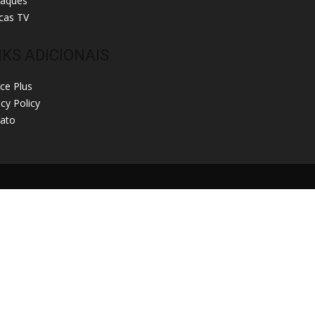
taques
cas TV
NKS ADICIONAIS
ice Plus
acy Policy
ato