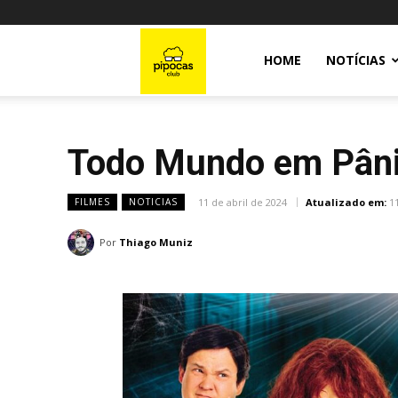
Pipocas
HOME
NOTÍCIAS
Club
Todo Mundo em Pânic
11 de abril de 2024
Atualizado em:
1
FILMES
NOTICIAS
Por
Thiago Muniz