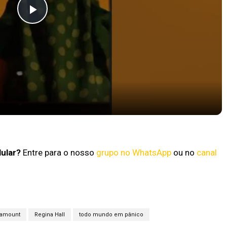
Play
Video
4 chegou ao Brasil
lular?
Entre para o nosso
grupo no WhatsApp
ou no
canal
ramount
Regina Hall
todo mundo em pânico