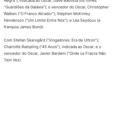
Negra”), indicada ao Oscar; Dave Bautista (os filmes
“Guardiões da Galáxia”); o vencedor do Oscar, Christopher
Walken (“O Franco Atirador”); Stephen McKinley
Henderson (“Um Limite Entre Nós”); e Léa Seydoux (a
franquia James Bond).
Com Stellan Skarsgård (“Vingadores: Era de Ultron”);
Charlotte Rampling (“45 Anos”), indicada ao Oscar; e o
vencedor do Oscar, Javier Bardem (“Onde os Fracos Não
Tem Vez).