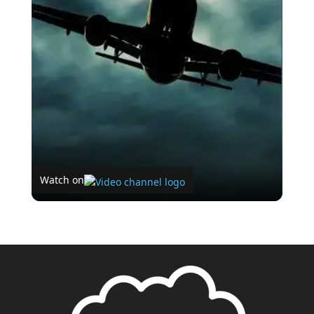
Video
Watch on
As almas perdidas do Voo 401