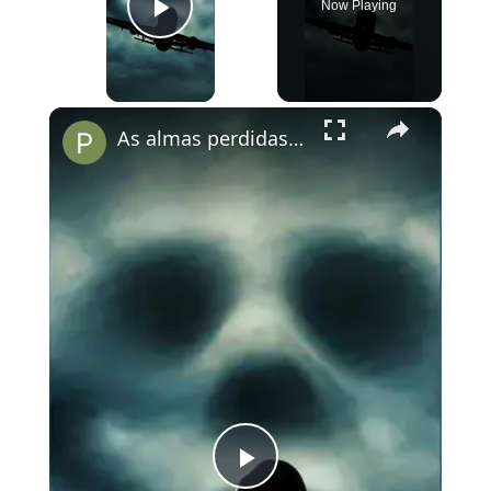
Now Playing
Play Video
×
As almas perdidas do Voo 401
Play