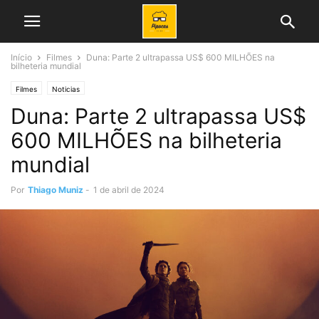
Início
Filmes
Duna: Parte 2 ultrapassa US$ 600 MILHÕES na
bilheteria mundial
Filmes
Noticias
Duna: Parte 2 ultrapassa US$
600 MILHÕES na bilheteria
mundial
Por
Thiago Muniz
-
1 de abril de 2024