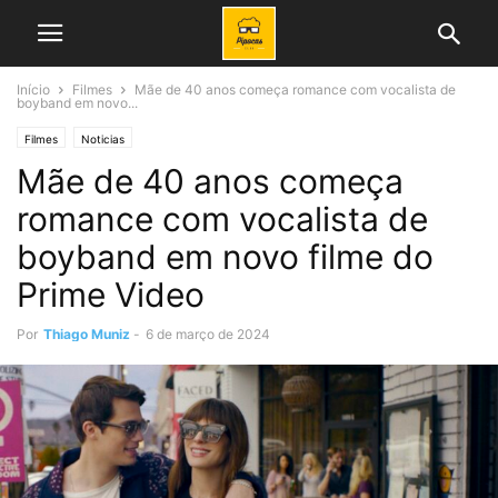
Início
Filmes
Mãe de 40 anos começa romance com vocalista de
boyband em novo...
Filmes
Noticias
Mãe de 40 anos começa
romance com vocalista de
boyband em novo filme do
Prime Video
Por
Thiago Muniz
-
6 de março de 2024