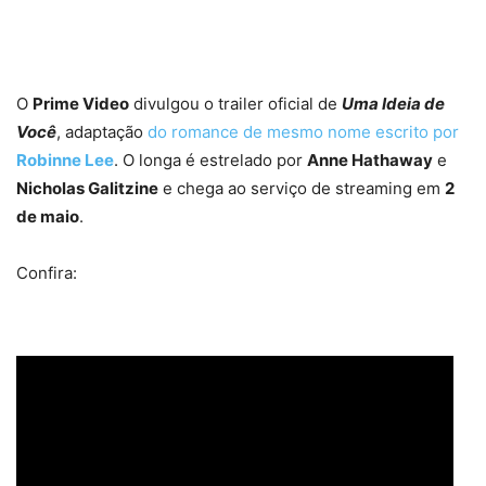
O
Prime Video
divulgou o trailer oficial de
Uma Ideia de
Você
, adaptação
do romance de mesmo nome escrito por
Robinne Lee
. O longa é estrelado por
Anne Hathaway
e
Nicholas Galitzine
e chega ao serviço de streaming em
2
de maio
.
Confira: