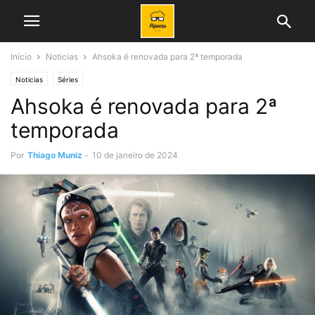
Início
Noticias
Ahsoka é renovada para 2ª temporada
Noticias
Séries
Ahsoka é renovada para 2ª
temporada
Por
Thiago Muniz
-
10 de janeiro de 2024