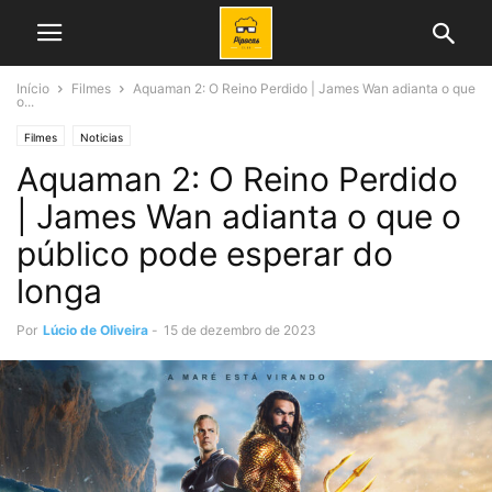
Início
Filmes
Aquaman 2: O Reino Perdido | James Wan adianta o que
o...
Filmes
Noticias
Aquaman 2: O Reino Perdido
| James Wan adianta o que o
público pode esperar do
longa
Por
Lúcio de Oliveira
-
15 de dezembro de 2023