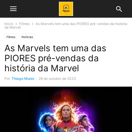
Início
Filmes
As Marvels tem uma das PIORES pré-vendas da história
da Marvel
Filmes
Noticias
As Marvels tem uma das
PIORES pré-vendas da
história da Marvel
Por
Thiago Muniz
-
28 de outubro de 2023